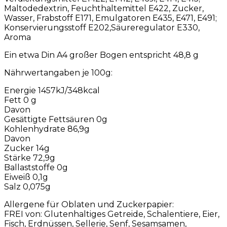
Maltodedextrin, Feuchthaltemittel E422, Zucker,
Wasser, Frabstoff E171, Emulgatoren E435, E471, E491;
Konservierungsstoff E202,Säureregulator E330,
Aroma
Ein etwa Din A4 großer Bogen entspricht 48,8 g
Nährwertangaben je 100g:
Energie 1457kJ/348kcal
Fett 0 g
Davon
Gesättigte Fettsäuren 0g
Kohlenhydrate 86,9g
Davon
Zucker 14g
Stärke 72,9g
Ballaststoffe 0g
Eiweiß 0,1g
Salz 0,075g
Allergene für Oblaten und Zuckerpapier:
FREI von: Glutenhaltiges Getreide, Schalentiere, Eier,
Fisch, Erdnüssen, Sellerie, Senf, Sesamsamen,