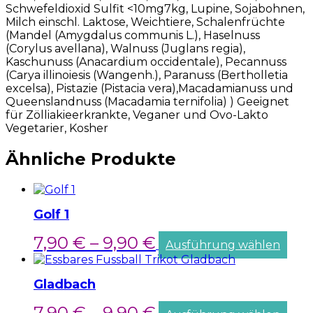
Schwefeldioxid Sulfit <10mg7kg, Lupine, Sojabohnen,
Milch einschl. Laktose, Weichtiere, Schalenfrüchte
(Mandel (Amygdalus communis L.), Haselnuss
(Corylus avellana), Walnuss (Juglans regia),
Kaschunuss (Anacardium occidentale), Pecannuss
(Carya illinoiesis (Wangenh.), Paranuss (Bertholletia
excelsa), Pistazie (Pistacia vera),Macadamianuss und
Queenslandnuss (Macadamia ternifolia) ) Geeignet
für Zölliakieerkrankte, Veganer und Ovo-Lakto
Vegetarier, Kosher
Ähnliche Produkte
Golf 1
7,90
€
–
9,90
€
Ausführung wählen
Gladbach
7,90
€
–
9,90
€