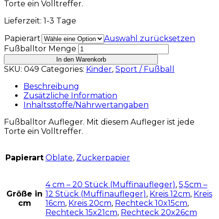
Torte ein Volltreffer.
Lieferzeit: 1-3 Tage
Papierart
Auswahl zurücksetzen
Fußballtor Menge
In den Warenkorb
SKU:
049
Categories:
Kinder
,
Sport / Fußball
Beschreibung
Zusätzliche Information
Inhaltsstoffe/Nährwertangaben
Fußballtor Aufleger. Mit diesem Aufleger ist jede
Torte ein Volltreffer.
Papierart
Oblate
,
Zuckerpapier
4 cm – 20 Stück (Muffinaufleger)
,
5,5cm –
Größe in
12 Stück (Muffinaufleger)
,
Kreis 12cm
,
Kreis
cm
16cm
,
Kreis 20cm
,
Rechteck 10x15cm
,
Rechteck 15x21cm
,
Rechteck 20x26cm