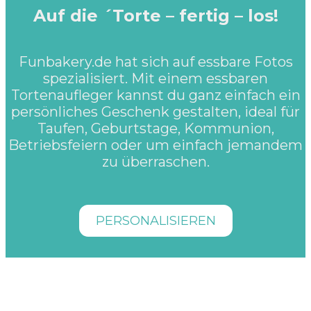
Auf die ´Torte – fertig – los!
Funbakery.de hat sich auf essbare Fotos
spezialisiert. Mit einem essbaren
Tortenaufleger kannst du ganz einfach ein
persönliches Geschenk gestalten, ideal für
Taufen, Geburtstage, Kommunion,
Selbst Gestalten
Betriebsfeiern oder um einfach jemandem
zu überraschen.
Muffinaufleger
Hochzeit & Liebe
Lizenzaufleger
PERSONALISIEREN
Kinder