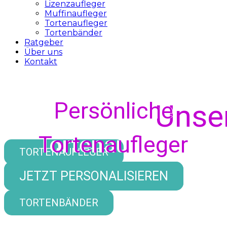
Lizenzaufleger
Muffinaufleger
Tortenaufleger
Tortenbänder
Ratgeber
Über uns
Kontakt
Persönliche
Persönliche
Unse
Tortenaufleger
Tortenaufleger
TORTENAUFLEGER
JETZT PERSONALISIEREN
JETZT PERSONALISIEREN
MUFFINAUFLEGER
TORTENBÄNDER