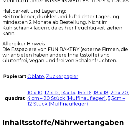
Mehr dazu unter WISSENSWERTES: TIPPS & TRICKS.
Haltbarkeit und Lagerung:
Bei trockener, dunkler und luftdichter Lagerung
mindesten 2 Monate ab Bestellung. Nicht im
Kühlschrank lagern, da es hier Feuchtigkeit ziehen
kann.
Allergiker Hinweis:
Die Esspapiere von FUN BAKERY (externe Firmen, die
wir anbieten haben andere Inhaltsstoffe) sind
Glutenfrei, Vegan und frei von Schalenfrüchten.
Papierart
Oblate
,
Zuckerpapier
10 x 10
,
12 x 12
,
14 x 14
,
16 x 16
,
18 x 18
,
20 x 20
,
quadrat
4 cm – 20 Stück (Muffinaufleger)
,
5,5cm –
12 Stück (Muffinaufleger)
Inhaltsstoffe/Nährwertangaben