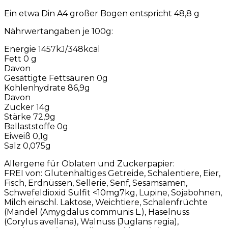
Ein etwa Din A4 großer Bogen entspricht 48,8 g
Nährwertangaben je 100g:
Energie 1457kJ/348kcal
Fett 0 g
Davon
Gesättigte Fettsäuren 0g
Kohlenhydrate 86,9g
Davon
Zucker 14g
Stärke 72,9g
Ballaststoffe 0g
Eiweiß 0,1g
Salz 0,075g
Allergene für Oblaten und Zuckerpapier:
FREI von: Glutenhaltiges Getreide, Schalentiere, Eier,
Fisch, Erdnüssen, Sellerie, Senf, Sesamsamen,
Schwefeldioxid Sulfit <10mg7kg, Lupine, Sojabohnen,
Milch einschl. Laktose, Weichtiere, Schalenfrüchte
(Mandel (Amygdalus communis L.), Haselnuss
(Corylus avellana), Walnuss (Juglans regia),