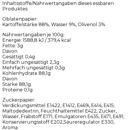
Inhaltsstoffe/Nährwertangaben dieses essbaren
Produktes:
Oblatenpapier:
Kartoffelstärke 88%, Wasser 9%, Olivenöl 3%
Nährwertangaben je 100g:
Energie: 1588,8 kJ / 379,4 kcal
Fette: 3g
Davon
Gesättigt 0,4g
Einfach ungesättigt 2,3g
Mehrfach ungesättigt 0,3g
Kohlenhydrate 88,1g
Davon
Stärke 88,1g
Proteine 0,1g
Zuckerpapier:
Verdickungsmittel E1422, E1412, E469i, E414, E415;
Maltodedextrin, Feuchthaltemittel E422, Zucker,
Wasser, Frabstoff E171, Emulgatoren E435, E471, E491;
Konservierungsstoff E202,Säureregulator E330,
Aroma