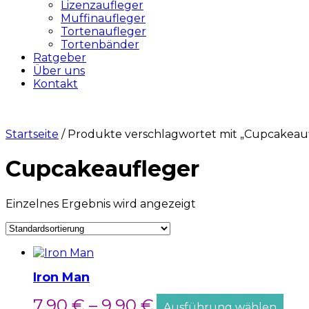
Lizenzaufleger
Muffinaufleger
Tortenaufleger
Tortenbänder
Ratgeber
Über uns
Kontakt
Startseite
/ Produkte verschlagwortet mit „Cupcakeau
Cupcakeaufleger
Einzelnes Ergebnis wird angezeigt
Iron Man
7,90
€
–
9,90
€
Ausführung wählen