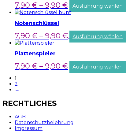
7,90
€
–
9,90
€
Ausführung wählen
Notenschlüssel
7,90
€
–
9,90
€
Ausführung wählen
Plattenspieler
7,90
€
–
9,90
€
Ausführung wählen
1
2
→
RECHTLICHES
AGB
Datenschutzbelehrung
Impressum