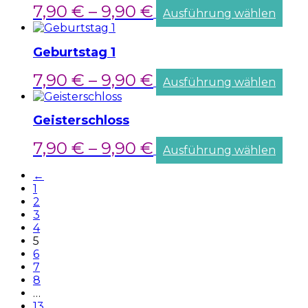
7,90
€
–
9,90
€
Ausführung wählen
Geburtstag 1
7,90
€
–
9,90
€
Ausführung wählen
Geisterschloss
7,90
€
–
9,90
€
Ausführung wählen
←
1
2
3
4
5
6
7
8
…
13